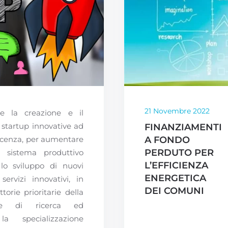
21 Novembre 2022
re la creazione e il
startup innovative ad
FINANZIAMENTI
oscenza, per aumentare
A FONDO
PERDUTO PER
l sistema produttivo
L’EFFICIENZA
 lo sviluppo di nuovi
ENERGETICA
servizi innovativi, in
DEI COMUNI
torie prioritarie della
ale di ricerca ed
a specializzazione