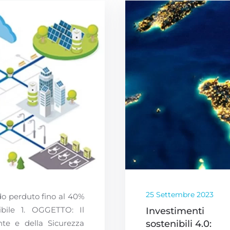
25 Settembre 2023
o perduto fino al 40%
bile 1. OGGETTO: Il
Investimenti
nte e della Sicurezza
sostenibili 4.0: