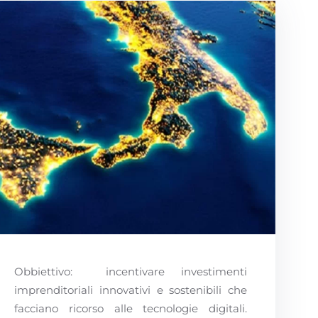
Obbiettivo: incentivare investimenti
imprenditoriali innovativi e sostenibili che
facciano ricorso alle tecnologie digitali.