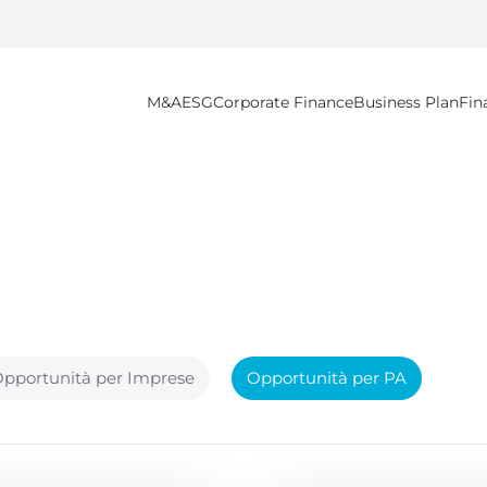
M&A
ESG
Corporate Finance
Business Plan
Fin
pportunità per Imprese
Opportunità per PA