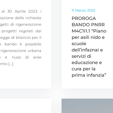
11 Marzo 2022
 al 30 Aprile 2022 i
azione delle richieste
PROROGA
getti di rigenerazione
BANDO PNRR
M4C1I1.1 “Piano
 progetti regolati dai
per asili nido e
gge di bilancio per il
scuole
le bando è possibile
dell’infaznai e
i rigenerazione urbana
servizi di
ne e riuso di aree
educazione e
nto […]
cura per la
prima infanzia”