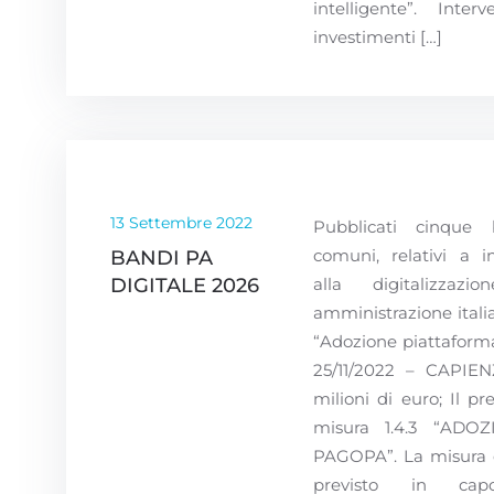
intelligente”. Inter
investimenti […]
13 Settembre 2022
Pubblicati cinque b
comuni, relativi a in
BANDI PA
DIGITALE 2026
alla digitalizzazi
amministrazione italia
“Adozione piattaform
25/11/2022 – CAPIE
milioni di euro; Il pr
misura 1.4.3 “ADO
PAGOPA”. La misura è 
previsto in cap