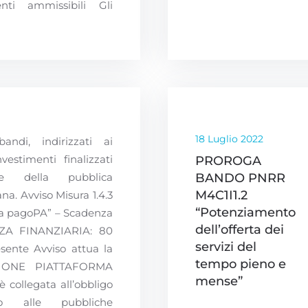
venti ammissibili Gli
18 Luglio 2022
andi, indirizzati ai
vestimenti finalizzati
PROROGA
one della pubblica
BANDO PNRR
M4C1I1.2
na. Avviso Misura 1.4.3
“Potenziamento
a pagoPA” – Scadenza
dell’offerta dei
NZA FINANZIARIA: 80
servizi del
esente Avviso attua la
tempo pieno e
ZIONE PIATTAFORMA
mense”
collegata all’obbligo
o alle pubbliche