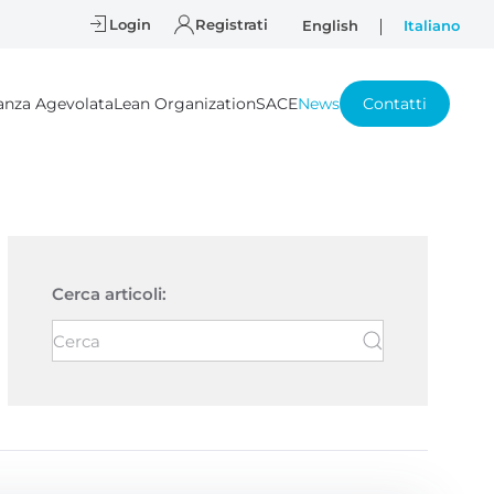
Login
Registrati
English
Italiano
anza Agevolata
Lean Organization
SACE
News
Contatti
Cerca articoli: