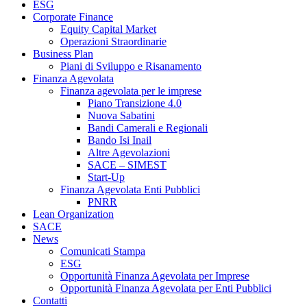
ESG
Corporate Finance
Equity Capital Market
Operazioni Straordinarie
Business Plan
Piani di Sviluppo e Risanamento
Finanza Agevolata
Finanza agevolata per le imprese
Piano Transizione 4.0
Nuova Sabatini
Bandi Camerali e Regionali
Bando Isi Inail
Altre Agevolazioni
SACE – SIMEST
Start-Up
Finanza Agevolata Enti Pubblici
PNRR
Lean Organization
SACE
News
Comunicati Stampa
ESG
Opportunità Finanza Agevolata per Imprese
Opportunità Finanza Agevolata per Enti Pubblici
Contatti