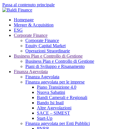
Passa al contenuto principale
Homepage
Merger & Acquisition
ESG
Corporate Finance
Corporate Finance
Equity Capital Market
Operazioni Straordinarie
Business Plan e Controllo di Gestione
Business Plan e Controllo di Gestione
Piani di Sviluppo e Risanamento
Finanza Agevolata
Finanza Agevolata
Finanza agevolata per le imprese
Piano Transizione 4.0
Nuova Sabatini
Bandi Camerali e Regionali
Bando Isi Inail
Altre Agevolazioni
SACE – SIMEST
Start-Up
Finanza agevolata per Enti Pubblici
PNRR