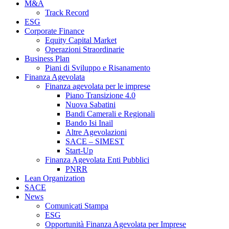
M&A
Track Record
ESG
Corporate Finance
Equity Capital Market
Operazioni Straordinarie
Business Plan
Piani di Sviluppo e Risanamento
Finanza Agevolata
Finanza agevolata per le imprese
Piano Transizione 4.0
Nuova Sabatini
Bandi Camerali e Regionali
Bando Isi Inail
Altre Agevolazioni
SACE – SIMEST
Start-Up
Finanza Agevolata Enti Pubblici
PNRR
Lean Organization
SACE
News
Comunicati Stampa
ESG
Opportunità Finanza Agevolata per Imprese