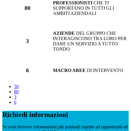
PROFESSIONISTI
CHE TI
80
SUPPORTANO IN TUTTI GLI
AMBITI AZIENDALI
AZIENDE
DEL GRUPPO CHE
INTERAGISCONO TRA LORO PER
3
DARE UN SERVIZIO A TUTTO
TONDO
6
MACRO AREE
DI INTERVENTO
50
80
3
6
Richiedi informazioni
Se vuoi ricevere informazioni più puntuali rispetto ad opportunità ed