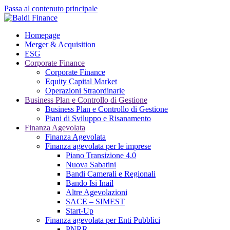
Passa al contenuto principale
Homepage
Merger & Acquisition
ESG
Corporate Finance
Corporate Finance
Equity Capital Market
Operazioni Straordinarie
Business Plan e Controllo di Gestione
Business Plan e Controllo di Gestione
Piani di Sviluppo e Risanamento
Finanza Agevolata
Finanza Agevolata
Finanza agevolata per le imprese
Piano Transizione 4.0
Nuova Sabatini
Bandi Camerali e Regionali
Bando Isi Inail
Altre Agevolazioni
SACE – SIMEST
Start-Up
Finanza agevolata per Enti Pubblici
PNRR