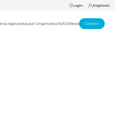
Login
Registrati
anza Agevolata
Lean Organization
SACE
News
Contatti