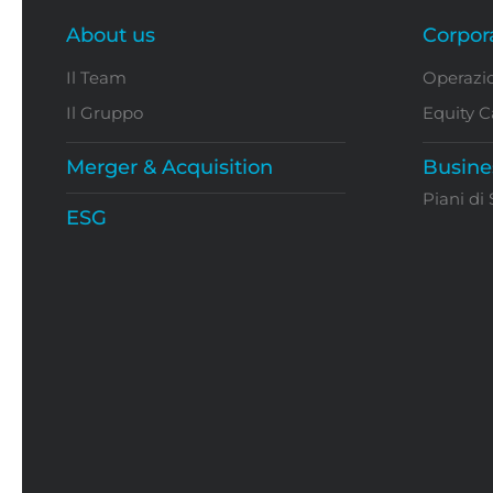
About us
Corpor
Il Team
Operazio
Il Gruppo
Equity C
Merger & Acquisition
Busine
Piani di
ESG