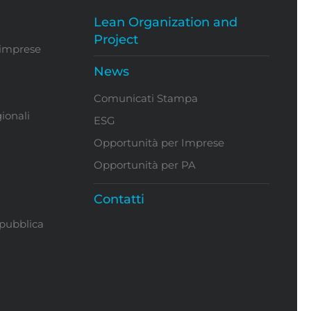
Lean Organization and
Project
 imprese
News
Comunicati Stampa
ionali
ESG
Opportunità per Imprese
Opportunità per PA
Contatti
 pubblica