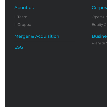
About us
Corpor
Il Team
Operazio
Il Gruppo
Equity C
Merger & Acquisition
Busine
Piani di
ESG