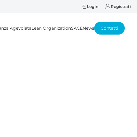
Login
Registrati
anza Agevolata
Lean Organization
SACE
News
Contatti