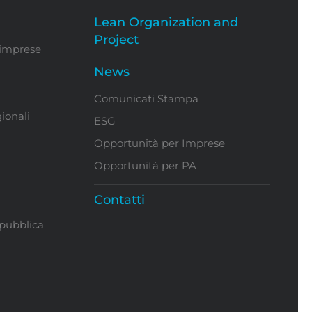
Lean Organization and
Project
 imprese
News
Comunicati Stampa
ionali
ESG
Opportunità per Imprese
Opportunità per PA
Contatti
 pubblica